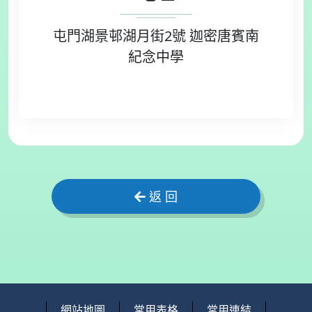
屯門湖景邨湖月街2號 迦密唐賓南
紀念中學
返 回
網站地圖
常用表格
常用連結