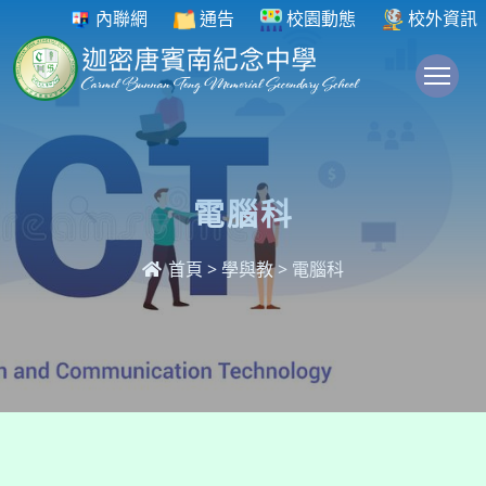
內聯網
通告
校園動態
校外資訊
To
電腦科
首頁
>
學與教
>
電腦科