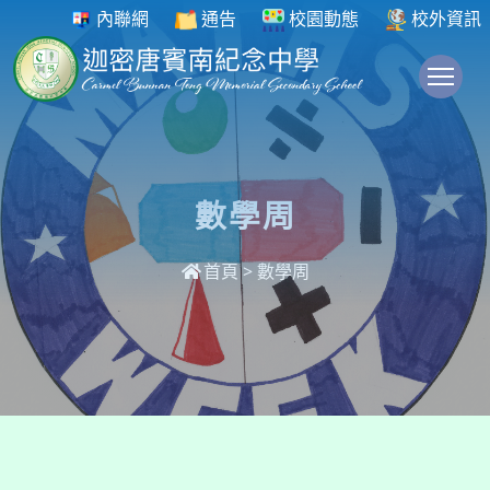
內聯網
通告
校園動態
校外資訊
To
數學周
首頁
>
數學周