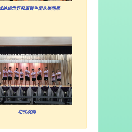
式跳繩世界冠軍舊生周永樂同學
花式跳繩