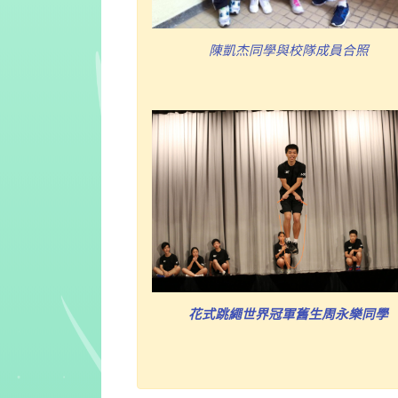
陳凱杰同學與校隊成員合照
花式跳繩世界冠軍舊生周永樂同學