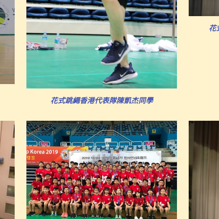
花
花式跳繩香港代表隊陳凱杰同學