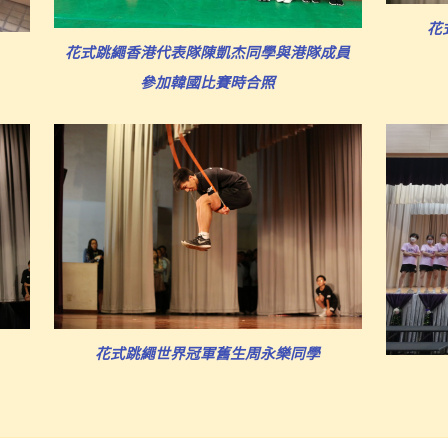
花
花式跳繩香港代表隊陳凱杰同學與港隊成員
參加韓國比賽時合照
花式跳繩世界冠軍舊生周永樂同學